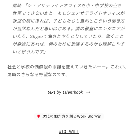
尾崎 「シェアサテライトオフィスを小・中学校の空き
教室でできないかと。もしシェアサテライトオフィスが
教室の横にあれば、子どもたちも自然とこういう働き方
が当然なんだと思いはじめる。隣の教室にエンジニアが
いたり、Skypeで海外とやりとりしていたり、働くこと
が身近にあれば、何のために勉強するのかも理解しやす
いと思うんです」
社会と学校の価値観の乖離を変えていきたいーー。これが、
尾崎のさらなる野望なのです。
text by talentbook
次代の働き方を創るWork Story賞
#10. WILL