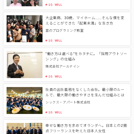
# 10. WILL
大企業病、30歳、マイホーム......そんな僕を変
えることができた「起業未満」な生き方
雲のプログラミング教室
# 10. WILL
"働き方は選べる"をカタチに。「採用アウトソー
シング」の仕組み
株式会社アールナイン
# 10. WILL
社員の出社義務をなくした会社。最小限のルー
ルで、最大限の働きやすさを生んだ仕組みとは
シックス・アパート株式会社
# 10. WILL
幸せな働き方を求めてオランダへ。日本との2拠
点フリーランスを叶えた日本人女性