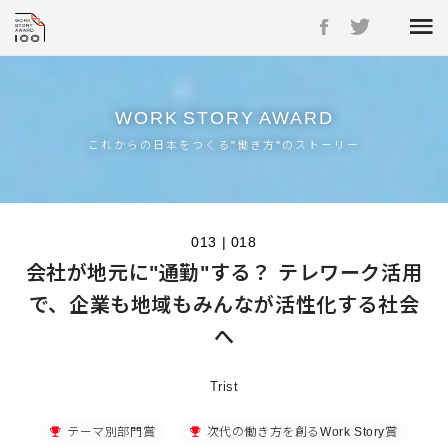
WORK
STORY
AWARD
これからの日本をつくる"働き方"のストーリー
013 | 018
会社が地元に"通勤"する？ テレワーク活用
で、企業も地域もみんなが活性化する社会
へ
Trist
テーマ別部門賞
次代の働き方を創るWork Story賞