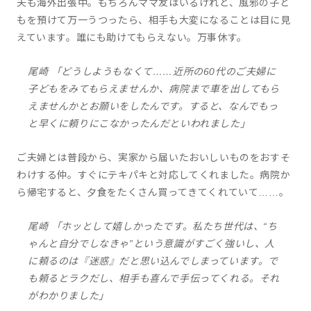
夫も海外出張中。もちろんママ友はいるけれど、風邪の子ど
もを預けて万一うつったら、相手も大変になることは目に見
えています。誰にも助けてもらえない。万事休す。
尾崎 「どうしようもなくて……近所の60代のご夫婦に
子どもをみてもらえませんか、病院まで車を出してもら
えませんかとお願いをしたんです。すると、なんでもっ
と早くに頼りにこなかったんだといわれました」
ご夫婦とは普段から、実家から届いたおいしいものをおすそ
わけする仲。すぐにテキパキと対応してくれました。病院か
ら帰宅すると、夕食をたくさん買ってきてくれていて……。
尾崎 「ホッとして嬉しかったです。私たち世代は、“ち
ゃんと自分でしなきゃ”という意識がすごく強いし、人
に頼るのは『迷惑』だと思い込んでしまっています。で
も頼るとラクだし、相手も喜んで手伝ってくれる。それ
がわかりました」