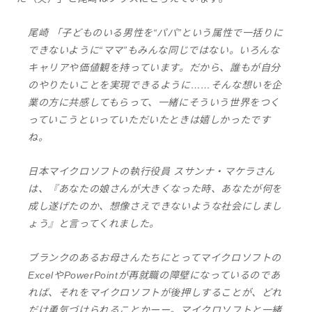
尾崎 「子どものいる男性を“パパ”という属性で一括りに
できないように“ママ”もみんな同じではない。いろんな
キャリアや価値観を持っています。だから、誰もが自分
のやりたいことを実現できるように……そんな想いを企
業の方に共感してもらって、一緒にそういう世界をつく
っていこうといっていただいたときは嬉しかったです
ね。
日本マイクロソフトの執行役員 スサンナ・マケラさん
は、『あなたの娘さんが大きくなった時、あなたが何を
成し遂げたのか、想像さえできないような社会にしまし
ょう』と言ってくれました。
ブランクのあるお母さんたちにとってマイクロソフトの
ExcelやPowerPointが再就職の障壁になっているのであ
れば、それをマイクロソフトが後押しすることが、どれ
だけ勇気づけられることかーー。マイクロソフトと一緒