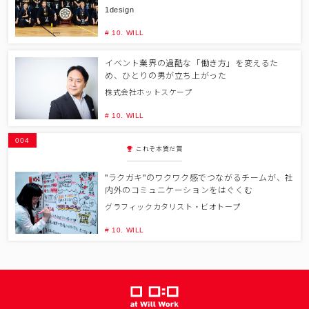
1design
# 10. WILL
イベント業界の過酷な「働き方」を変えるた
め、ひとりの男が立ち上がった
株式会社ホットスケープ
# 10. WILL
004
これぞ本質だ賞
"ラクガキ"のワクワク感でつながるチームが、社
内外のコミュニケーションをはぐくむ
グラフィックカタリスト・ビオトープ
# 10. WILL