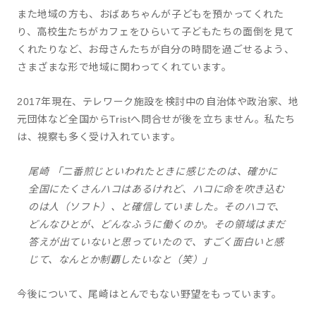
また地域の方も、おばあちゃんが子どもを預かってくれた
り、高校生たちがカフェをひらいて子どもたちの面倒を見て
くれたりなど、お母さんたちが自分の時間を過ごせるよう、
さまざまな形で地域に関わってくれています。
2017年現在、テレワーク施設を検討中の自治体や政治家、地
元団体など全国からTristへ問合せが後を立ちません。私たち
は、視察も多く受け入れています。
尾崎 「二番煎じといわれたときに感じたのは、確かに
全国にたくさんハコはあるけれど、ハコに命を吹き込む
のは人（ソフト）、と確信していました。そのハコで、
どんなひとが、どんなふうに働くのか。その領域はまだ
答えが出ていないと思っていたので、すごく面白いと感
じて、なんとか制覇したいなと（笑）」
今後について、尾崎はとんでもない野望をもっています。