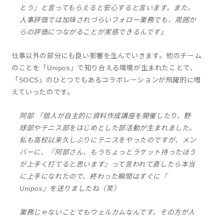
とう』と言ってもらえると安心すると言います。また、
人事評価では加味されづらいフォロー業務でも、周囲か
らの評価につながることが実感できるんです」
仕事以外の部分にも良い影響を生んでいきます。他のチーム
のことを「Unipos」で知り合える環境が生まれたことで、
「SOCS」のひとつでもあるコラボレーションが飛躍的に増
えていったのです。
阿部 「個人が自主的に資料作成講座を開催したり、野
球部やテニス部をはじめとした部活動が生まれました。
私も高校以来久しぶりにテニスをやったのですが、メン
バーに、『阿部さん、もうちょっとラケット持ったほう
が上手く打てると思います』って言われて直したら本当
に上手になれたので、終わった瞬間はすぐに『
Unipos』を送りましたね（笑）
業務じゃないことでもウェルカムなんです。その方が人