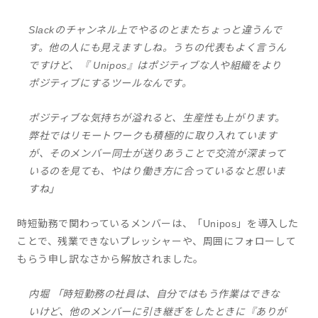
Slackのチャンネル上でやるのとまたちょっと違うんで
す。他の人にも見えますしね。うちの代表もよく言うん
ですけど、『 Unipos』はポジティブな人や組織をより
ポジティブにするツールなんです。
ポジティブな気持ちが溢れると、生産性も上がります。
弊社ではリモートワークも積極的に取り入れています
が、そのメンバー同士が送りあうことで交流が深まって
いるのを見ても、やはり働き方に合っているなと思いま
すね」
時短勤務で関わっているメンバーは、「Unipos」を導入した
ことで、残業できないプレッシャーや、周囲にフォローして
もらう申し訳なさから解放されました。
内堀 「時短勤務の社員は、自分ではもう作業はできな
いけど、他のメンバーに引き継ぎをしたときに『ありが