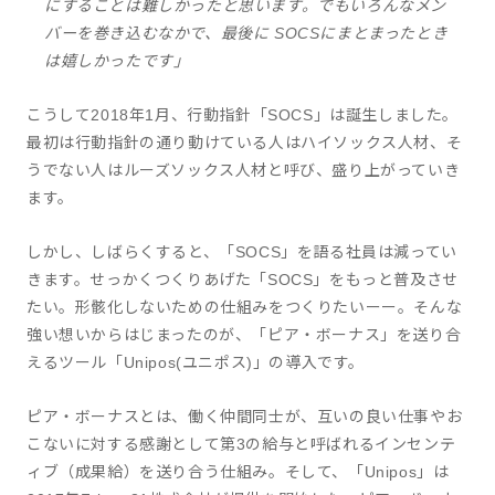
にすることは難しかったと思います。でもいろんなメン
バーを巻き込むなかで、最後に SOCSにまとまったとき
は嬉しかったです」
こうして2018年1月、行動指針「SOCS」は誕生しました。
最初は行動指針の通り動けている人はハイソックス人材、そ
うでない人はルーズソックス人材と呼び、盛り上がっていき
ます。
しかし、しばらくすると、「SOCS」を語る社員は減ってい
きます。せっかくつくりあげた「SOCS」をもっと普及させ
たい。形骸化しないための仕組みをつくりたいーー。そんな
強い想いからはじまったのが、「ピア・ボーナス」を送り合
えるツール「Unipos(ユニポス)」の導入です。
ピア・ボーナスとは、働く仲間同士が、互いの良い仕事やお
こないに対する感謝として第3の給与と呼ばれるインセンテ
ィブ（成果給）を送り合う仕組み。そして、「Unipos」は