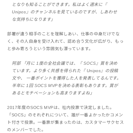
となりも知ることができます。私はよく週末に『
Unipos』のチャンネルを見ているのですが、しあわせ
な気持ちになります」
部署が違う相手のことを理解しあい、仕事の中身だけでな
く、その人自身を受け入れて、認め合う文化が広がり、もっ
と歩み寄ろうという雰囲気も漂っています。
阿部 「月に 1度の全社会議では、『 SOCS』賞を決め
ています。より多く共感を得られた『 Unipos』の投稿
文や、 一番ポイントを獲得した人を発表してるんです。
半年に 1回 SOCS MVPを決める表彰もあります。賞が
あるとモチベーションも高まりますよね」
2017年度のSOCS MVPは、社内投票で決定しました。
「SOCS」のそれぞれについて、誰が一番よかったかコメン
ト付きで投票。一番票が集まったのは、カスタマーサクセス
のメンバーでした。