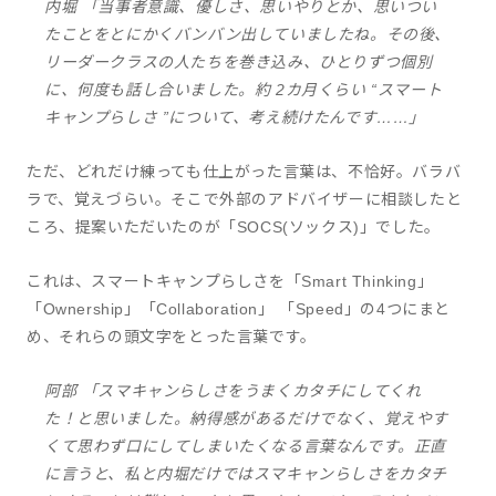
内堀 「当事者意識、優しさ、思いやりとか、思いつい
たことをとにかくバンバン出していましたね。その後、
リーダークラスの人たちを巻き込み、ひとりずつ個別
に、何度も話し合いました。約 2カ月くらい “スマート
キャンプらしさ ”について、考え続けたんです……」
ただ、どれだけ練っても仕上がった言葉は、不恰好。バラバ
ラで、覚えづらい。そこで外部のアドバイザーに相談したと
ころ、提案いただいたのが「SOCS(ソックス)」でした。
これは、スマートキャンプらしさを「Smart Thinking」
「Ownership」「Collaboration」 「Speed」の4つにまと
め、それらの頭文字をとった言葉です。
阿部 「スマキャンらしさをうまくカタチにしてくれ
た！と思いました。納得感があるだけでなく、覚えやす
くて思わず口にしてしまいたくなる言葉なんです。正直
に言うと、私と内堀だけではスマキャンらしさをカタチ