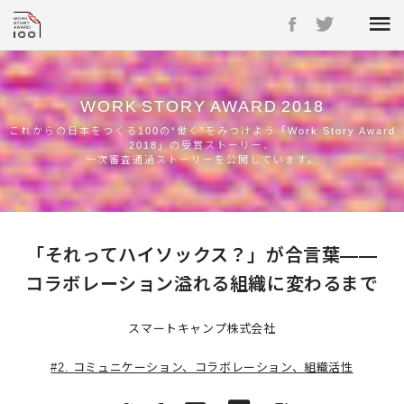
WORK
STORY
AWARD
2018
これからの日本をつくる100の“働く”をみつけよう「Work Story Award
2018」の受賞ストーリー、
一次審査通過ストーリーを公開しています。
「それってハイソックス？」が合言葉――
コラボレーション溢れる組織に変わるまで
スマートキャンプ株式会社
#2. コミュニケーション、コラボレーション、組織活性