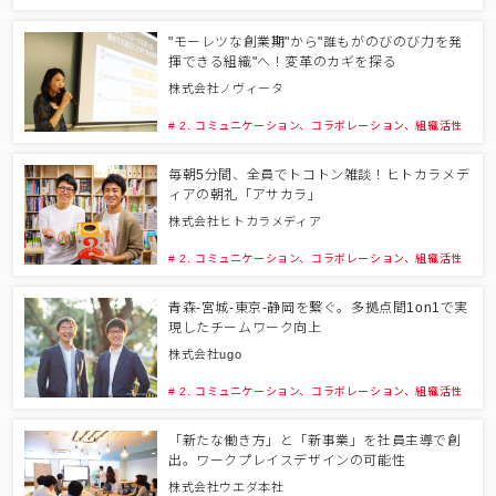
"モーレツな創業期"から"誰もがのびのび力を発
揮できる組織"へ！変革のカギを探る
株式会社ノヴィータ
# 2. コミュニケーション、コラボレーション、組織活性
毎朝5分間、全員でトコトン雑談！ヒトカラメデ
ィアの朝礼「アサカラ」
株式会社ヒトカラメディア
# 2. コミュニケーション、コラボレーション、組織活性
青森-宮城-東京-静岡を繋ぐ。多拠点間1on1で実
現したチームワーク向上
株式会社ugo
# 2. コミュニケーション、コラボレーション、組織活性
「新たな働き方」と「新事業」を社員主導で創
出。ワークプレイスデザインの可能性
株式会社ウエダ本社