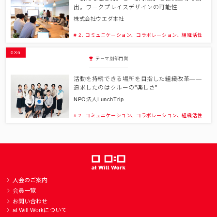
出。ワークプレイスデザインの可能性
株式会社ウエダ本社
# 2. コミュニケーション、コラボレーション、組織活性
036
テーマ別部門賞
活動を持続できる場所を目指した組織改革――
追求したのはクルーの"楽しさ"
NPO法人LunchTrip
# 2. コミュニケーション、コラボレーション、組織活性
入会のご案内
会員一覧
お問い合わせ
at Will Workについて