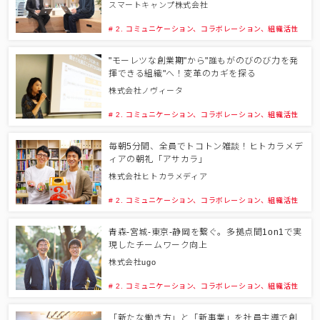
スマートキャンプ株式会社
# 2. コミュニケーション、コラボレーション、組織活性
"モーレツな創業期"から"誰もがのびのび力を発
揮できる組織"へ！変革のカギを探る
株式会社ノヴィータ
# 2. コミュニケーション、コラボレーション、組織活性
毎朝5分間、全員でトコトン雑談！ヒトカラメデ
ィアの朝礼「アサカラ」
株式会社ヒトカラメディア
# 2. コミュニケーション、コラボレーション、組織活性
青森-宮城-東京-静岡を繋ぐ。多拠点間1on1で実
現したチームワーク向上
株式会社ugo
# 2. コミュニケーション、コラボレーション、組織活性
「新たな働き方」と「新事業」を社員主導で創