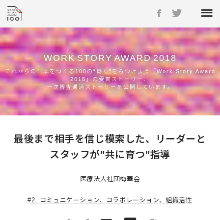
WORK
STORY
AWARD
2018
これからの日本をつくる100の“働く”をみつけよう「Work Story Award
2018」の受賞ストーリー、
一次審査通過ストーリーを公開しています。
最後まで相手を信じ模索した、リーダーと
スタッフが"共に育つ"指導
医療法人社団梅華会
#2. コミュニケーション、コラボレーション、組織活性