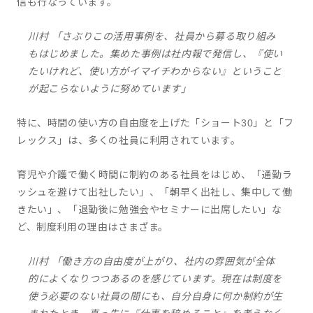
信も行なっています。
川村 「さぶりこの活用事例を、社員から募る取り組み
もはじめました。集めた事例は社内報で発信し、『使い
たいけれど、使い方がイマイチわからない』ということ
が起こらないように努めています」
特に、時間の使い方の自由度を上げた「ショート30」と「フ
レックス」は、多くの社員に利用されています。
育児や介護で働く時間に制約のある社員をはじめ、「通勤ラ
ッシュを避けて出社したい」、「朝早く出社し、集中して働
きたい」、「退勤後に勉強会やセミナーに出席したい」な
ど、制度利用の理由はさまざま。
川村 「働き方の自由度が上がり、社内の雰囲気が全体
的によくなりつつあるのを感じています。現在は制度を
使う必要のない社員の間にも、自分自身に何か制約が生