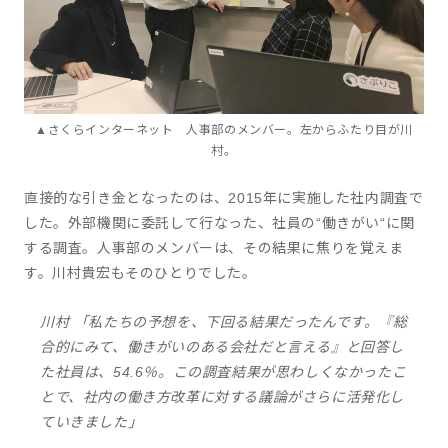
▲さくらインターネット 人事部のメンバー。左からふたり目が川
村。
直接的な引き金となったのは、2015年に実施した社内調査で
した。外部機関に委託して行なった、社員の“働きがい“に関
する調査。人事部のメンバーは、その結果に焦りを覚えま
す。川村貴宏もそのひとりでした。
川村 「私たちの予想を、下回る結果だったんです。『総
合的にみて、働きがいのある会社だと言える』と回答し
た社員は、54.6％。この調査結果が思わしくなかったこ
とで、社内の働き方改革に対する議論がさらに活発化し
ていきました」