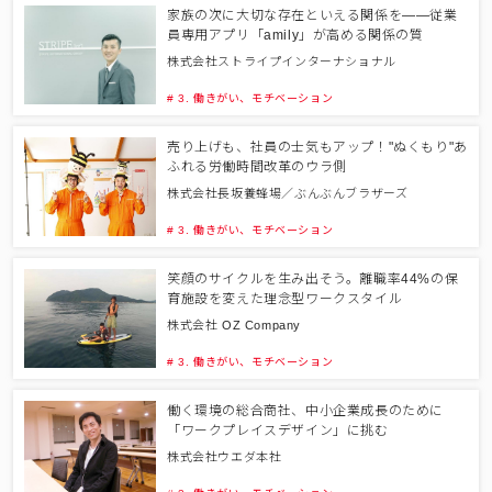
家族の次に大切な存在といえる関係を――従業
員専用アプリ「amily」が高める関係の質
株式会社ストライプインターナショナル
# 3. 働きがい、モチベーション
売り上げも、社員の士気もアップ！"ぬくもり"あ
ふれる労働時間改革のウラ側
株式会社長坂養蜂場／ぶんぶんブラザーズ
# 3. 働きがい、モチベーション
笑顔のサイクルを生み出そう。離職率44%の保
育施設を変えた理念型ワークスタイル
株式会社 OZ Company
# 3. 働きがい、モチベーション
働く環境の総合商社、中小企業成長のために
「ワークプレイスデザイン」に挑む
株式会社ウエダ本社