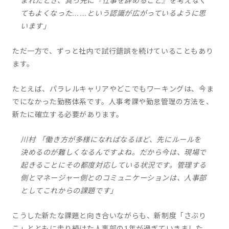
まれたとき、真っ先に『仕事を辞めること』を考えなく
てもよくなった……という認識が広がっているように思
います」
ただ一方で、ずっと社内で試行錯誤を続けていることもあり
ます。
たとえば、パラレルキャリアやどこでもワーキングは、今ま
でになかった勤務体系です。人事考課や勤怠管理の方法を、
新たに確立する必要があります。
川村 「働き方が多様になればなるほど、先にルールを
決めるのが難しくなるんですよね。だから今は、現場で
起きることにその都度対応している状況です。管理する
側とマネージャー側とのコミュニケーションは、人事部
としてこれからの課題です」
こうした新たな課題と向き合いながらも、新制度「さぶり
こ」とともに走り続けた人事部の1年が過ぎていきました。