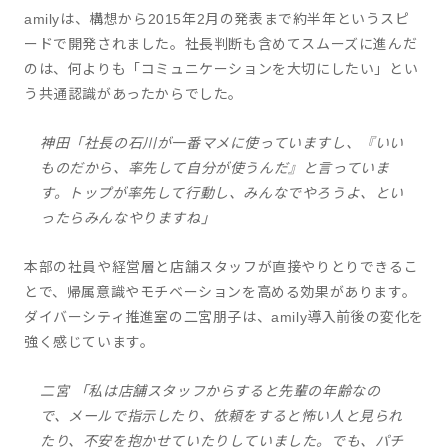
amilyは、構想から2015年2月の発表まで約半年というスピ
ードで開発されました。社長判断も含めてスムーズに進んだ
のは、何よりも「コミュニケーションを大切にしたい」とい
う共通認識があったからでした。
神田「社長の石川が一番マメに使っていますし、『いい
ものだから、率先して自分が使うんだ』と言っていま
す。トップが率先して行動し、みんなでやろうよ、とい
ったらみんなやりますね」
本部の社員や経営層と店舗スタッフが直接やりとりできるこ
とで、帰属意識やモチベーションを高める効果があります。
ダイバーシティ推進室の二宮朋子は、amily導入前後の変化を
強く感じています。
二宮 「私は店舗スタッフからすると先輩の年齢なの
で、メールで指示したり、依頼をすると怖い人と見られ
たり、不安を抱かせていたりしていました。でも、パチ