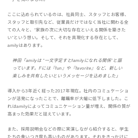
ここに込められているのは、社員同士、スタッフとお客様、
スタッフと取引先など、従業員だけではなく当社に関わる全
ての人々と、“家族の次に大切な存在といえる関係を築きた
い“という想い。そして、それを具現化する存在として、
amilyはあります。
神田「amilyは “一文字足すとfamilyになれる関係”と謳
っています。Fには『fun』や『favorite』など、新しい
楽しみを共有したいというメッセージを込めました」
導入から3年近く経った2017年現在。社内のコミュケーショ
ンが活発になったことで、離職率が大幅に低下しました。こ
れはamilyによってコミュニケーション量が増え、関係の質が
高まった効果だと捉えています。
また、採用説明会などの際に実演しながら紹介すると、学生
たちの食いつき度も高いものがあります。それをきっかけに