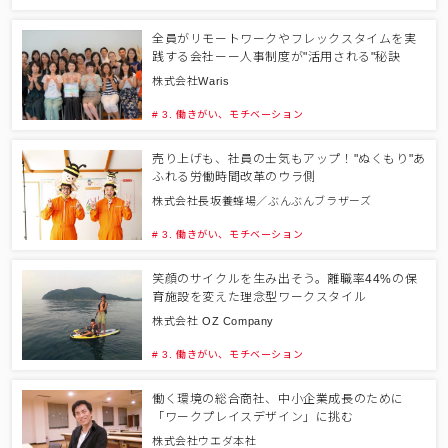
全員がリモートワークやフレックスタイムを実
践する会社ーー人事制度が"活用される"秘訣
株式会社Waris
# 3. 働きがい、モチベーション
売り上げも、社員の士気もアップ！"ぬくもり"あ
ふれる労働時間改革のウラ側
株式会社長坂養蜂場／ぶんぶんブラザーズ
# 3. 働きがい、モチベーション
笑顔のサイクルを生み出そう。離職率44%の保
育施設を変えた理念型ワークスタイル
株式会社 OZ Company
# 3. 働きがい、モチベーション
働く環境の総合商社、中小企業成長のために
「ワークプレイスデザイン」に挑む
株式会社ウエダ本社