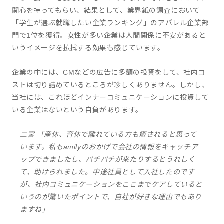
関心を持ってもらい、結果として、業界紙の調査において
「学生が選ぶ就職したい企業ランキング」のアパレル企業部
門で1位を獲得。女性が多い企業は人間関係に不安があると
いうイメージを払拭する効果も感じています。
企業の中には、CMなどの広告に多額の投資をして、社内コ
ストは切り詰めているところが珍しくありません。しかし、
当社には、これほどインナーコミュニケーションに投資して
いる企業はないという自負があります。
二宮 「産休、育休で離れている方も癒されると思って
います。私もamilyのおかげで会社の情報をキャッチア
ップできましたし、パチパチが来たりするとうれしく
て、助けられました。中途社員として入社したのです
が、社内コミュニケーションをここまでケアしていると
いうのが驚いたポイントで、自社が好きな理由でもあり
ますね」