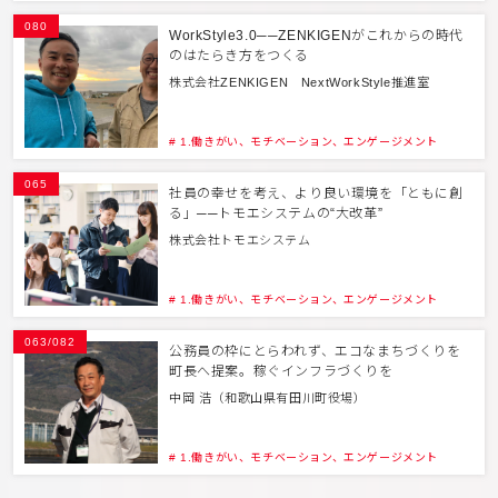
080
WorkStyle3.0──ZENKIGENがこれからの時代
のはたらき方をつくる
株式会社ZENKIGEN NextWorkStyle推進室
# 1.働きがい、モチベーション、エンゲージメント
065
社員の幸せを考え、より良い環境を「ともに創
る」──トモエシステムの“大改革”
株式会社トモエシステム
# 1.働きがい、モチベーション、エンゲージメント
063/082
公務員の枠にとらわれず、エコなまちづくりを
町長へ提案。稼ぐインフラづくりを
中岡 浩（和歌山県有田川町役場）
# 1.働きがい、モチベーション、エンゲージメント