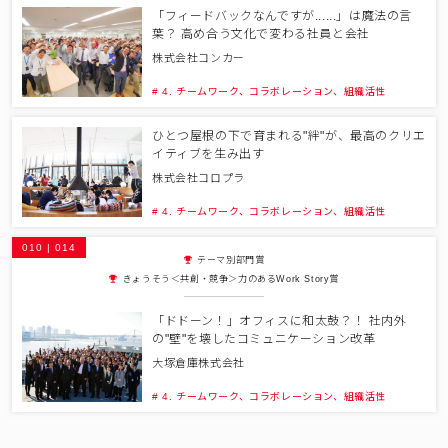
「フィードバックなんですが......」は魔法の言
葉？ 高め合う文化で変わる社員と会社
株式会社コンカー
# 4. チームワーク、コラボレーション、組織活性
ひとつ屋根の下で育まれる"絆"が、最高のクリエ
イティブを生み出す
株式会社コロプラ
# 4. チームワーク、コラボレーション、組織活性
010 | 014
テーマ別部門賞
きょうそう＜共創・競争＞力のあるWork Story賞
「ドドーン！」オフィスに和太鼓？！ 社内外
の"壁"を壊したコミュニケーション改革
大塚倉庫株式会社
# 4. チームワーク、コラボレーション、組織活性