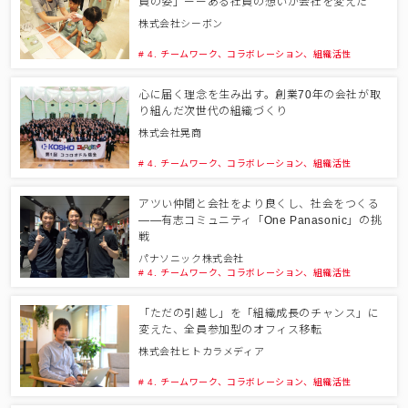
員の姿」ーーある社員の想いが会社を変えた
株式会社シーボン
# 4. チームワーク、コラボレーション、組織活性
心に届く理念を生み出す。創業70年の会社が取
り組んだ次世代の組織づくり
株式会社晃商
# 4. チームワーク、コラボレーション、組織活性
アツい仲間と会社をより良くし、社会をつくる
――有志コミュニティ「One Panasonic」の挑
戦
パナソニック株式会社
# 4. チームワーク、コラボレーション、組織活性
「ただの引越し」を「組織成長のチャンス」に
変えた、全員参加型のオフィス移転
株式会社ヒトカラメディア
# 4. チームワーク、コラボレーション、組織活性