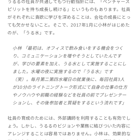
うるるの社員が共通してもつ行動指針には、「ベンチャース
ピリットを持ち成長し続ける」というものもあります。社員
がそれぞれに貪欲に学びを深めることは、会社の成長にとっ
ても欠かせないこと。そこで、2017年1月に小林がはじめた
のが、「うる水」です。
小林 「最初は、オフィスで飲み食いをする機会をつく
り、コミュニケーションを増やそうとしていたんです
が、学びの要素を加え、うる水として実施することにし
ました。水曜の夜に実施するので『うる水』です
（笑）。毎月第二第四水曜日の就業後に、毎回社員3人
が10分のライトニングトーク形式にて自身の仕事の仕方
やノウハウや前職の経験などを社員の前でプレゼンテー
ションし、その後参加者と質疑をするという流れです」
社員の育成のためには、外部講師を利用することも有効でし
ょう。しかし、うるるのビジョンや業務に結びついた内容に
アレンジすることは容易ではありません。小林は、効果的な