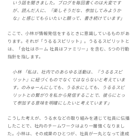
いう話を聞きました。ブログを毎回書くのは大変です
が、読んだ人に、『楽しそうだな、参加してみようか
な』と感じてもらいたいと願って、書き続けています」
ここで、小林が情報発信をするときに意識しているものがあ
ります。それが「うるるスピリット」。うるるスピリットと
は、「会社はホーム 社員はファミリー」を含む、5つの行動
指針を指します。
小林 「私は、社内でのあらゆる活動は、『うるるスピ
リット』に紐づくものでなくてはならないと考えていま
す。のみゅーんにしても、うる水にしても、うるるスピ
リットとの繋がりを私から発信することで、彼らにとっ
て参加する意味を明確にしたいと考えています」
こうした考えが、うる水などの取り組みを通じて社員に伝播
したことで、社内のチームワークはより一層強くなりまし
た。小林は、その成果のひとつが、社員が一丸となって達成