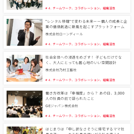
# 4. チームワーク、コラボレーション、組織活性
"レンタル移籍"で変わる未来ーー個人の成長と企
業の価値創造に新風を起こすプラットフォーム
株式会社ローンディール
# 4. チームワーク、コラボレーション、組織活性
社会全体への浸透をめざす！ 子どもだけでな
く、大人にとっても居心地のいい空間設計
株式会社乃村工藝社
# 4. チームワーク、コラボレーション、組織活性
働き方改革は「幸福度」から？ あの日、3,000
人の社員の前で語られたこと
GEジャパン株式会社
# 4. チームワーク、コラボレーション、組織活性
はじまりは「申し訳なさそうに帰宅するママ社