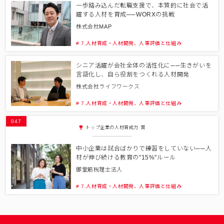
一歩踏み込んだ転職支援で、本質的に社会で活
躍する人材を育成──WORXの挑戦
株式会社MAP
# 7.人材育成・人材開発、人事評価と仕組み
シニア活躍が会社全体の活性化に──生きがいを
言語化し、自ら役割をつくれる人材開発
株式会社ライフワークス
# 7.人材育成・人材開発、人事評価と仕組み
047
トップ企業の人材育成力 賞
中小企業は試合ばかりで練習をしていない──人
材が伸び続ける教育の"15%"ルール
御堂筋税理士法人
# 7.人材育成・人材開発、人事評価と仕組み