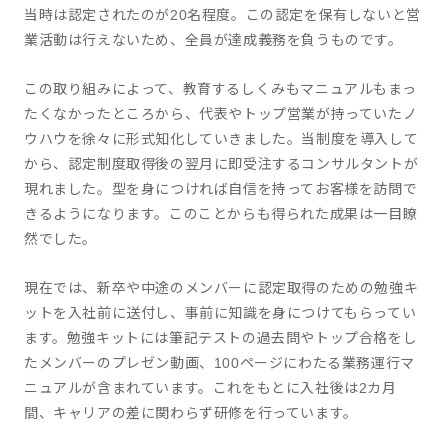
当時は認定されたのが20名程度。この認定を保有しないと営
業活動は行えないため、全員が達成義務を負うものです。
この取り組みによって、教育するしくみもマニュアルもまっ
たくなかったところから、代表やトップ営業が持っていたノ
ウハウを徐々に形式知化していきました。当制度を導入して
から、認定制度取得後の翌月に即受注するコンサルタントが
現れました。型を身につければ自信を持ってお客様を訪問で
きるようになります。このことからも得られた成果は一目瞭
然でした。
現在では、新卒や中途のメンバーに認定取得のための勉強キ
ットを入社前に送付し、事前に知識を身につけてもらってい
ます。勉強キットには筆記テストの過去問やトップ合格をし
たメンバーのプレゼン動画、100ページにわたる業務運行マ
ニュアルが含まれています。これをもとに入社後は2カ月
間、キャリアの差に関わらず研修を行っています。