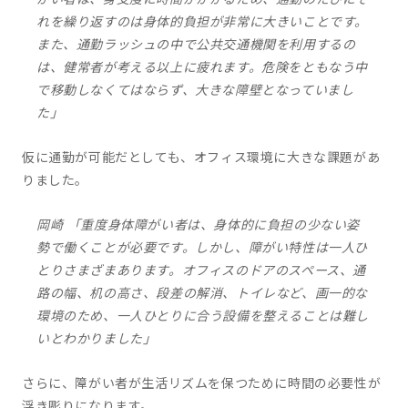
れを繰り返すのは身体的負担が非常に大きいことです。
また、通勤ラッシュの中で公共交通機関を利用するの
は、健常者が考える以上に疲れます。危険をともなう中
で移動しなくてはならず、大きな障壁となっていまし
た」
仮に通勤が可能だとしても、オフィス環境に大きな課題があ
りました。
岡崎 「重度身体障がい者は、身体的に負担の少ない姿
勢で働くことが必要です。しかし、障がい特性は一人ひ
とりさまざまあります。オフィスのドアのスペース、通
路の幅、机の高さ、段差の解消、トイレなど、画一的な
環境のため、一人ひとりに合う設備を整えることは難し
いとわかりました」
さらに、障がい者が生活リズムを保つために時間の必要性が
浮き彫りになります。