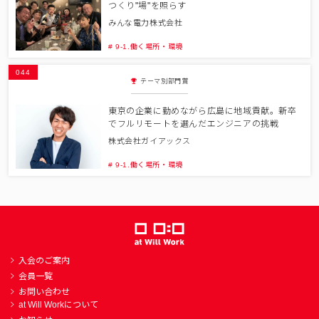
つくり"場"を照らす
みんな電力株式会社
# 9-1.働く場所・環境
044
テーマ別部門賞
東京の企業に勤めながら広島に地域貢献。新卒
でフルリモートを選んだエンジニアの挑戦
株式会社ガイアックス
# 9-1.働く場所・環境
入会のご案内
会員一覧
お問い合わせ
at Will Workについて