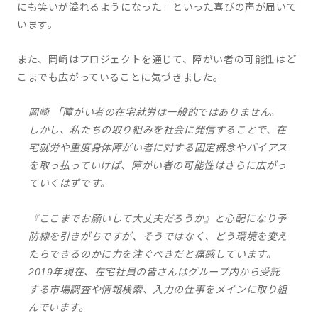
にも笑いが溢れるようになった」といった喜びの声が届いて
います。
また、岡崎はプロジェクトを通じて、障がい者の可能性はど
こまでも広がっていることに気づきました。
岡崎 「障がい者の在宅就労は一般的ではありません。
しかし、私たちの取り組みを社会に発信することで、在
宅就労や重度身体障がい者に対する固定概念やバイアス
を取っ払っていけば、障がい者の可能性はさらに広がっ
ていくはずです。
『ここまでお願いして大丈夫だろうか』と心配になり予
防線を引きがちですが、そうではなく、どう環境を変え
たらできるのかに力を注ぐべきだと痛感しています。
2019年現在、在宅社員の皆さんはグループ内から受託
する市場調査や情報検索、入力の仕事をメインに取り組
んでいます。