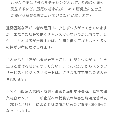
しかし今後はさらなるチャレンジとして、外部の仕事も
受注するなど、活躍の場を広げ、 WEB環境上に生き生
き働ける職場を磨き上げていきたいと思います」
通勤困難な障がい者の雇用は、少しずつ広がってきています
が、まだまだ社会で働くチャンスは少ないのが実情です。し
かし、在宅就労が定着すれば、仲間と働く喜びをもっと多く
の障がい者に届けられます。
これからも「障がい者が仕事を通して仲間とつながり、生き
生きと働ける社会をつくりたい」、そんな想いからスタッフ
サービス・ビジネスサポートは、さらなる在宅就労の拡大を
目指します。
※独立行政法人高齢・障害・求職者雇用支援機構「障害者職
業総合センター 一般企業への就職後の障害別職場定着状況
（2017年4月）」によると身体障がい者の定着率は60.8%と
なっています。