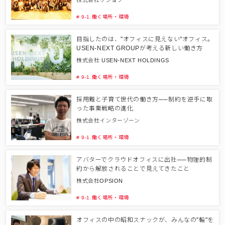
株式会社リジョブ
# 9-1.働く場所・環境
目指したのは、"オフィスに見えない"オフィス。
USEN-NEXT GROUPが考える新しい働き方
株式会社 USEN-NEXT HOLDINGS
# 9-1.働く場所・環境
採用難と子育て世代の働き方──制約を逆手に取
った事業戦略の進化
株式会社インターゾーン
# 9-1.働く場所・環境
アバターでクラウドオフィスに出社──物理的制
約から解放されることで見えてきたこと
株式会社OPSION
# 9-1.働く場所・環境
オフィスの中の昭和スナックが、みんなの"輪"を