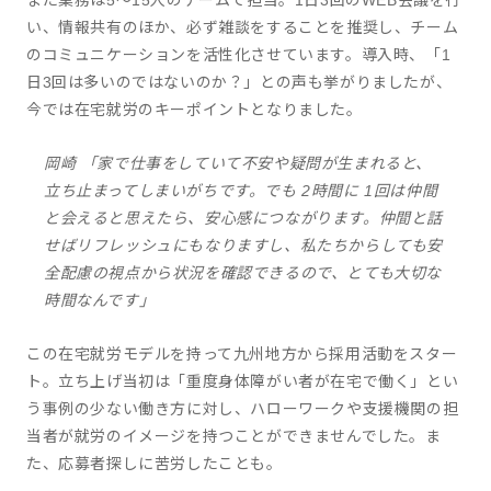
また業務は5〜15人のチームで担当。1日3回のWEB会議を行
い、情報共有のほか、必ず雑談をすることを推奨し、チーム
のコミュニケーションを活性化させています。導入時、「1
日3回は多いのではないのか？」との声も挙がりましたが、
今では在宅就労のキーポイントとなりました。
岡崎 「家で仕事をしていて不安や疑問が生まれると、
立ち止まってしまいがちです。でも 2時間に 1回は仲間
と会えると思えたら、安心感につながります。仲間と話
せばリフレッシュにもなりますし、私たちからしても安
全配慮の視点から状況を確認できるので、とても大切な
時間なんです」
この在宅就労モデルを持って九州地方から採用活動をスター
ト。立ち上げ当初は「重度身体障がい者が在宅で働く」とい
う事例の少ない働き方に対し、ハローワークや支援機関の担
当者が就労のイメージを持つことができませんでした。ま
た、応募者探しに苦労したことも。