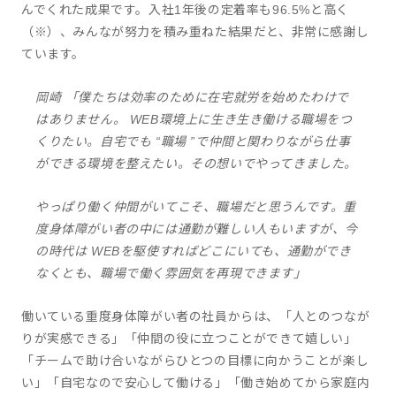
んでくれた成果です。入社1年後の定着率も96.5%と高く
（※）、みんなが努力を積み重ねた結果だと、非常に感謝し
ています。
岡崎 「僕たちは効率のために在宅就労を始めたわけで
はありません。 WEB環境上に生き生き働ける職場をつ
くりたい。自宅でも “職場 ”で仲間と関わりながら仕事
ができる環境を整えたい。その想いでやってきました。
やっぱり働く仲間がいてこそ、職場だと思うんです。重
度身体障がい者の中には通勤が難しい人もいますが、今
の時代は WEBを駆使すればどこにいても、通勤ができ
なくとも、職場で働く雰囲気を再現できます」
働いている重度身体障がい者の社員からは、「人とのつなが
りが実感できる」「仲間の役に立つことができて嬉しい」
「チームで助け合いながらひとつの目標に向かうことが楽し
い」「自宅なので安心して働ける」「働き始めてから家庭内