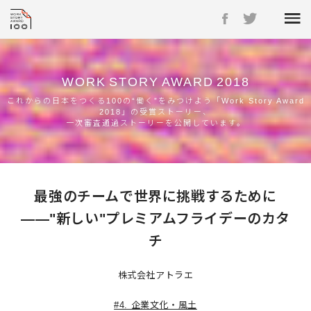
WORK
STORY
AWARD
2018
これからの日本をつくる100の“働く”をみつけよう「Work Story Award
2018」の受賞ストーリー、
一次審査通過ストーリーを公開しています。
最強のチームで世界に挑戦するために
――"新しい"プレミアムフライデーのカタ
チ
株式会社アトラエ
#4. 企業文化・風土