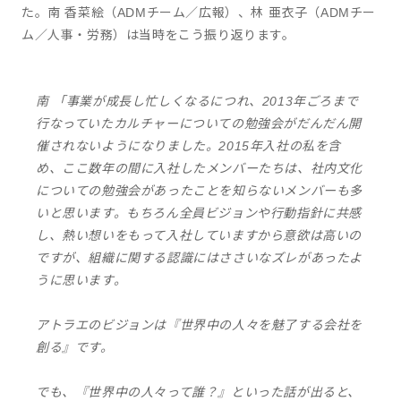
た。南 香菜絵（ADMチーム／広報）、林 亜衣子（ADMチー
ム／人事・労務）は当時をこう振り返ります。
南 「事業が成長し忙しくなるにつれ、2013年ごろまで
行なっていたカルチャーについての勉強会がだんだん開
催されないようになりました。2015年入社の私を含
め、ここ数年の間に入社したメンバーたちは、社内文化
についての勉強会があったことを知らないメンバーも多
いと思います。もちろん全員ビジョンや行動指針に共感
し、熱い想いをもって入社していますから意欲は高いの
ですが、組織に関する認識にはささいなズレがあったよ
うに思います。
アトラエのビジョンは『世界中の人々を魅了する会社を
創る』です。
でも、『世界中の人々って誰？』といった話が出ると、