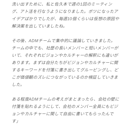
洗い出すために、私と佐久本で週の1回のミーティン
グ、アト活を行なうようになりました。ボツになったア
イデアばかりでしたが、毎週10個くらいは仮想の原因や
解決案を出していましたね。
その後、ADMチームで集中的に議論していきました。
チームの中でも、社歴の長いメンバーと短いメンバーが
いて、それぞれビジョンやカルチャーの解釈にも違いが
あります。まずは自分たちがビジョンやカルチャーに関
するキーワードを付箋に書き出してグルーピングし、ど
こが価値観のズレにつながっているのか検証していきま
した。
ある程度ADMチームの考えがまとまったら、会社の壁に
付箋を貼れるようにして、会社のメンバー全員にもビジ
ョンやカルチャーに関して自由に書いてもらったんで
す」