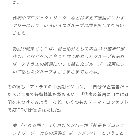
た。
代表やプロジェクトリーダーなどはあえて議論にいれず
フリーにして、いろいろなグループに顔を出してもらい
ました。
初回の結果としては、自己紹介としてお互いの趣味や家
族のことなどを伝え合うだけで終わったグループもあれ
ば、アトラエの課題について話したグループ、採用につ
いて話したグループなどさまざまでしたね」
その後も「アトラエの中長期ビジョン」「自分が経営者だっ
たらどこまで経費精算を認めるか」「代表の新居に自由に疑
問をぶつけてみよう」など、いくつものテーマ・コンセプト
でATPFが開催されました。
南 「とある回で、1年目のメンバーが『社長やプロジェ
クトリーダーたちの通称が“ボードメンバー”ということ