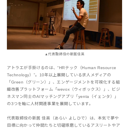
▲代表取締役の新居佳英
アトラエが手掛けるのは、“HRテック（Human Resource
Technology）”。10年以上展開している求人メディアの
「Green（グリーン）」、エンゲージメントを可視化する組
織改善プラットフォーム「wevox（ウィボックス）」、ビジ
ネスマン同士のAIマッチングアプリ「yenta（イェンタ）」
の3つを軸に人材関連事業を展開しています。
代表取締役の新居 佳英（あらい よしひで）は、本気で夢や
目標に向かって仲間たちと切磋琢磨しているアスリートやア