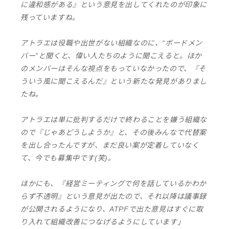
に違和感がある』という意見を出してくれたのが印象に
残っていますね。
アトラエは役職や出世がない組織なのに、“ボードメン
バー”と聞くと、偉い人たちのように聞こえると。
ほか
のメンバーはそんな視点をもっていなかったので、『そ
ういう風に聞こえるんだ』という新たな発見がありまし
たね。
アトラエは単に批判するだけで終わることを嫌う組織な
ので『じゃあどうしようか』と、その後みんなで代替案
を出し合ったんですが、まだ良い案が定着していなく
て、今でも募集中です(笑)。
ほかにも、『経営ミーティングで何を話しているかわか
らず不透明』という意見が出たので、それ以降は議事録
が公開されるようになり、ATPFで出た意見はすぐに取
り入れて組織改善につなげるようにしています」