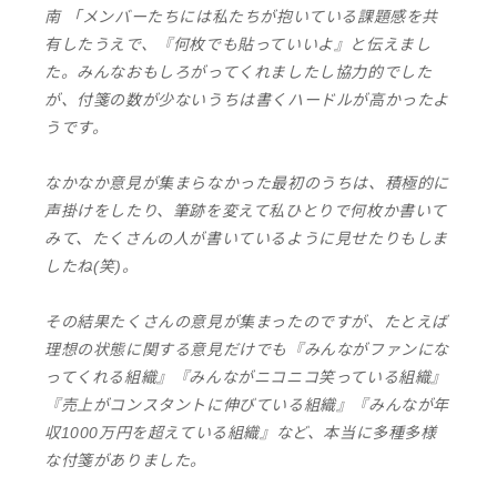
南 「メンバーたちには私たちが抱いている課題感を共
有したうえで、『何枚でも貼っていいよ』と伝えまし
た。みんなおもしろがってくれましたし協力的でした
が、付箋の数が少ないうちは書くハードルが高かったよ
うです。
なかなか意見が集まらなかった最初のうちは、積極的に
声掛けをしたり、筆跡を変えて私ひとりで何枚か書いて
みて、たくさんの人が書いているように見せたりもしま
したね(笑)。
その結果たくさんの意見が集まったのですが、たとえば
理想の状態に関する意見だけでも『みんながファンにな
ってくれる組織』『みんながニコニコ笑っている組織』
『売上がコンスタントに伸びている組織』『みんなが年
収1000万円を超えている組織』など、本当に多種多様
な付箋がありました。