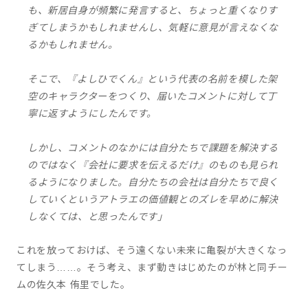
も、新居自身が頻繁に発言すると、ちょっと重くなりす
ぎてしまうかもしれませんし、気軽に意見が言えなくな
るかもしれません。
そこで、『よしひでくん』という代表の名前を模した架
空のキャラクターをつくり、届いたコメントに対して丁
寧に返すようにしたんです。
しかし、コメントのなかには自分たちで課題を解決する
のではなく『会社に要求を伝えるだけ』のものも見られ
るようになりました。自分たちの会社は自分たちで良く
していくというアトラエの価値観とのズレを早めに解決
しなくては、と思ったんです」
これを放っておけば、そう遠くない未来に亀裂が大きくなっ
てしまう……。そう考え、まず動きはじめたのが林と同チー
ムの佐久本 侑里でした。