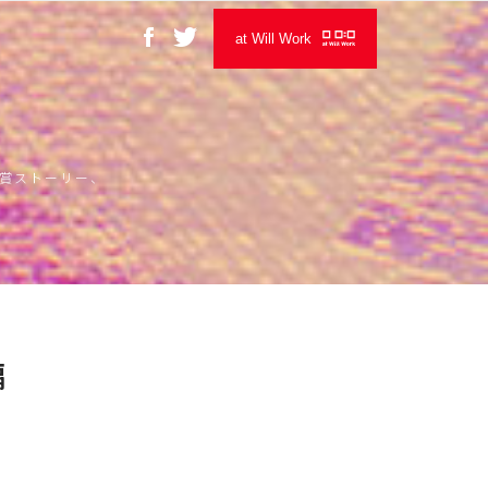
at Will Work
の受賞ストーリー、
編