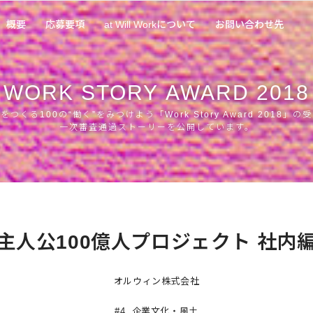
概要
応募要項
at Will Workについて
お問い合わせ先
WORK
STORY
AWARD
2018
つくる100の“働く”をみつけよう「Work Story Award 2018」
一次審査通過ストーリーを公開しています。
主人公100億人プロジェクト 社内
オルウィン株式会社
#4. 企業文化・風土