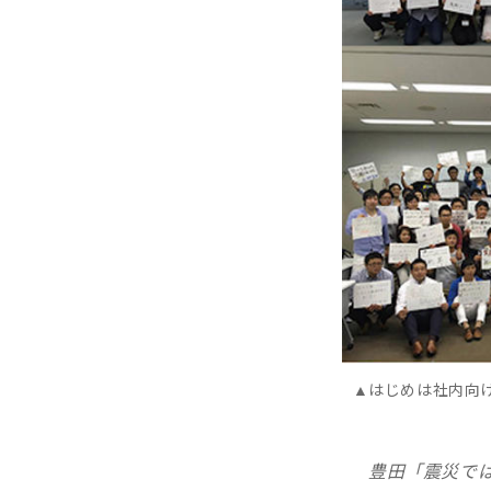
▲はじめは社内向
豊田「震災で