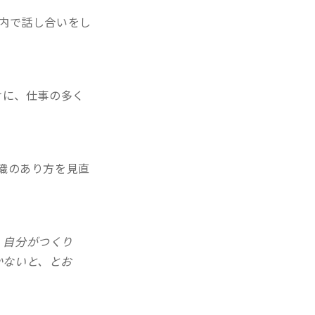
内で話し合いをし
けに、仕事の多く
織のあり方を見直
、自分がつくり
かないと、とお