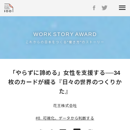
WORK
STORY
AWARD
これからの日本をつくる"働き方"のストーリー
「やらずに諦める」女性を支援する──34
枚のカードが綴る『日々の世界のつくりか
た』
花王株式会社
#8. 可視化、データから判断する