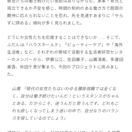
彼女たちは働き続けたい意欲はありながらも、家事・育児と
両立できるか不安を感じ、時間の制約のある働き方で周囲の
期待に応えられないことを恐れ、先を見通すあまりに「やら
ずに諦める」傾向が多く見られました。
どうにか女性たちを応援することはできないか……そこで、
ふだんは「ハウスホールド」「ビューティーケア」や「海外
生活者」など、それぞれの領域で活動する生活者研究センタ
ーのメンバーから、伊藤公江、吉田展子、山廣清美、多邊田
美香、秋田千恵が集まり、今回のプロジェクトに挑みまし
た。
山廣 「現代の女性たちはいわゆる腰掛就職では全くな
く、自分は働き続けたいんだ！というスタンスがちゃん
とある。だからこそ、迷うんだと思うんです。どれもこ
れも欲しくなってしまう迷いの中で、自分なりのバラン
スを探しているのでしょう」