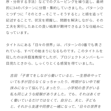
序・分析する手法）などでのグルーピングを繰り返し、最終
的に34のパターンに分類・集約していきました。パターンひ
とつずつに「そのとき→そこで→そうすると」と順を追って
記述することで、状況を把握し、問題を解決しながら、その
工夫を実行したあとの良い結果が期待できるような仕組みに
なっています。
タイトルにある「日々の世界」は、パターンの0番でも表さ
れている、すべての始まりになるものです。このタイトルを
冠したのは井庭准教授でしたが、プロジェクトメンバーも一
目見たときから、しっくりとくる感覚を得ていました。
吉田 「子育てをしながら働いていると、一生懸命やって
いても手が回らなくなっちゃったり、時間がない中で板
挟みになって悩んでしまったり……小学校の息子がいる
私も同じような経験がありました。でも、それはあくせ
く働いているだけではなくて、自分と、夫と、子ども
と、それから友達や同僚と一緒になって、“日々の世界を