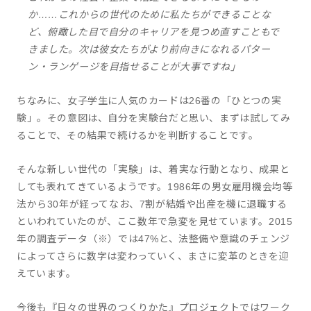
か……これからの世代のために私たちができることな
ど、俯瞰した目で自分のキャリアを見つめ直すこともで
きました。次は彼女たちがより前向きになれるパター
ン・ランゲージを目指せることが大事ですね」
ちなみに、女子学生に人気のカードは26番の「ひとつの実
験」。その意図は、自分を実験台だと思い、まずは試してみ
ることで、その結果で続けるかを判断することです。
そんな新しい世代の「実験」は、着実な行動となり、成果と
しても表れてきているようです。1986年の男女雇用機会均等
法から30年が経ってなお、7割が結婚や出産を機に退職する
といわれていたのが、ここ数年で急変を見せています。2015
年の調査データ（※）では47%と、法整備や意識のチェンジ
によってさらに数字は変わっていく、まさに変革のときを迎
えています。
今後も『日々の世界のつくりかた』プロジェクトではワーク