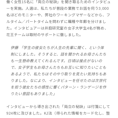
働く女性15名に「両立の秘訣」を聞き取るためのインタビュ
ーを実施。人選は、私たちが普段の業務でお話を伺う3,000
名ほどのモニターや、弊社のワーキングマザーなどから、フ
ルタイム／パートタイムを問わずに職種や年齢を分けまし
た。インタビュアーは井庭研究室の女子大学生4名が務め、
花王チームは取材のサポートに徹しました。
伊藤 「学生の彼女たちが人生の先輩に聞く、という体
制にしました。そうすると、話を聞かれるお母さんたち
も一生懸命教えてくれるんです。日頃は接点がないの
で、女子学生もお母さんたちもお互いに知りたいことも
あるようで、私たちはそのやり取りを見たい気持ちもあ
りました。なにより、インタビューを任せたのは次世代
を担う彼女たちの感性に響くパターン・ランゲージを作
りたい意図もありました」
インタビューから導き出された「両立の秘訣」は付箋にして
924枚に及びました。KJ法（得られた情報をカード化し、整