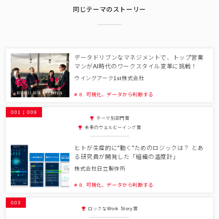
同じテーマのストーリー
データドリブンなマネジメントで、トップ営業
マンがAI時代のワークスタイル変革に挑戦！
ウイングアーク1st株式会社
# 8. 可視化、データから判断する
001 | 009
テーマ別部門賞
未来のウェルビーイング賞
ヒトが生産的に"動く"ためのロジックは？ とあ
る研究員が開発した「組織の温度計」
株式会社日立製作所
# 8. 可視化、データから判断する
003
ロックなWork Story賞