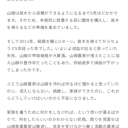
山椒は苗木から収穫ができるようになるまで5年ほどかかり
ます。そのため、本格的に就農する前に園地を購入し、苗木
を植えるなどの準備を進めていました。
そして2011年、結婚を機にUターン。苗木を植えてからちょ
うど5年経った年でした。いよいよ収益が出ると思っていた
矢先、山椒の市場価格が大暴落。山椒農家が増えたことに加
え山椒の豊作年だったこともあり、供給過多で値段が下がっ
てしまったのです。
ぶどう山椒農家は山椒を作れば作るほど儲かると思っていた
のに、収入にならない。結婚し、家族ができたのに、これか
らどうしていけばいいのかと不安になりました。
家族を養うために何かをしなければ、という想いが募るばか
りで、何をしたらいいのかわからない状態。周りを見渡せば
山椒専業農家は撤退し、年金を受けながら働く高齢の農家ば