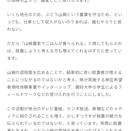
の価格も上がり、農業として成り立ちます。
いくら地元のため、ぶどう山椒という農業を守るため、とい
っても、仕事として収入がないのであれば、誰もやろうと思
わない。
だから「山椒農家でごはんが食べられる」と感じてもらえれ
ば、就農しようと考える方も増えてくれるはずだと思ってい
ます。
山椒の認知度を広めることで、結果的に若い就農者が増える
ことにつながるのではないかと考え、
県が実施する移住希望
者現地体験事業やインターシップ、龍谷大学の学生によるフ
ィールドワークなどの受け入れを行うことにしました。
この活動が地元のテレビ番組、ラジオ放送、新聞などのメデ
ィアに紹介されることも増え、少しずつですが就農の魅力を
伝えられているのではないか、と思っています。実際に就農
者も生まれ、ぶどう山椒の産地を未来につなげることもでき