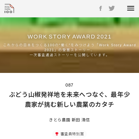
WORK
STORY
AWARD
2021
これからの日本をつくる100の“働く”をみつけよう「Work Story Award
2021」の受賞ストーリー、
一次審査通過ストーリーを公開しています。
087
ぶどう山椒発祥地を未来へつなぐ、最年少
農家が挑む新しい農業のカタチ
きとら農園 新田 清信
審査員特別賞