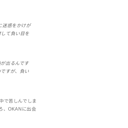
に迷惑をかけが
対して負い目を
熱が出るんです
のですが、負い
中で苦しんでしま
、OKANに出会