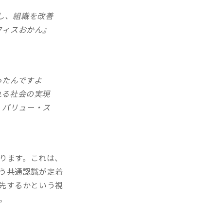
析し、組織を改善
フィスおかん』
ったんですよ
れる社会の実現
・バリュー・ス
あります。これは、
う共通認識が定着
先するかという視
。