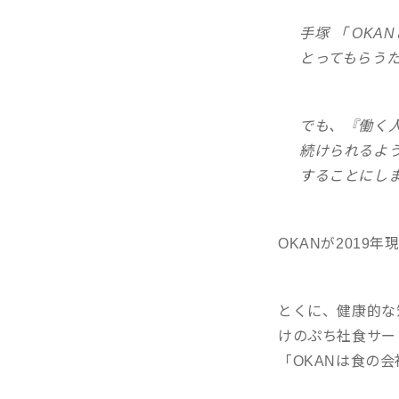
手塚 「 OK
とってもらう
でも、『働く
続けられるよ
することにし
OKANが201
とくに、健康的な
けのぷち社食サー
「OKANは食の