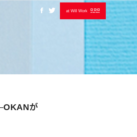
at Will Work
OKANが