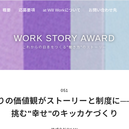
概要
応募要項
at Will Workについて
お問い合わせ先
WORK
STORY
AWARD
これからの日本をつくる"働き方"のストーリー
051
りの価値観がストーリーと制度に──
挑む"幸せ"のキッカケづくり