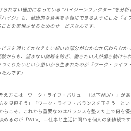
けられない理由になっている “ハイジーンファクター ”を分
『ハイジ』も、健康的な食事を手軽にできるようにした『オ
ることを実現させるためのサービスなんです。
ービスを通じてかなえたい想いの部分がなかなか伝わらなか
経験からも、望まない離職を防ぎ、働きたい人が働き続けら
をつくりたいという想いから生まれたのが『ワーク・ライフ
ったんです」
の考え方には「ワーク・ライフ・バリュー（以下WLV）」が
方を見直そう」「ワーク・ライフ・バランスを正そう」とい
からこそ、これから重要なのはバランスを整えた上で何を優
決めるのが「WLV」＝仕事と生活に関わる個人の価値観です