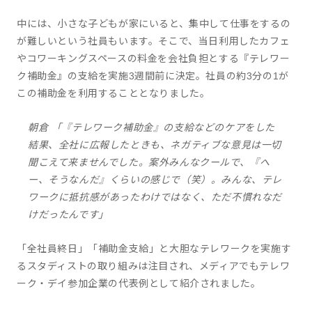
中には、小さな子どもが家にいると、集中して仕事をするの
が難しいという社員もいます。そこで、当日利用したカフェ
やコワーキングスペースの料金を会社負担とする『テレワー
ク補助金』の支給を実施3週間前に決定。社員の約3分の1が
この補助金を利用することとなりました。
朝倉 「『テレワーク補助金』の支給などのケアをした
結果、全社に広報したときも、ネガティブな意見は一切
聞こえて来ませんでした。案外みんなクールで、『へ
ー、そうなんだ』くらいの感じで（笑）。みんな、テレ
ワークに抵抗感があったわけではなく、ただ不慣れなだ
けだったんです」
「全社員終日」「補助金支給」と大胆なテレワークを実施す
るスタディストの取り組みは注目され、メディアでもテレワ
ーク・デイ参加企業の代表例として紹介されました。