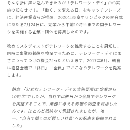
そんな折に舞い込んできたのが「テレワーク・デイ」(※)実
施の知らせです。「働く、を変える日」をキャッチフレーズ
に、経済産業省らが推進。2020年東京オリンピックの開会式
にあたる7月24日に、始業から午前10時半までの間テレワー
クを実施する企業・団体を募集したのです。
改めてスタディストがテレワークを推奨することを周知し、
同時に事業継続性を検証するために、テレワーク・デイはま
さにうってつけの機会だったといえます。2017年6月、朝倉
は経営会議で「終日」「全員」でおこなうテレワークを提案
します。
朝倉 「公式なテレワーク・デイの実施要項は“始業から
10時半”でしたが、当社では終日かつ全員でテレワーク
を実施することで、業務に与える影響の調査を目指した
んです。ほとんど抵抗なく承認されましたが、唯
一、“自宅で働くのが難しい社員”への配慮を指摘されま
した」