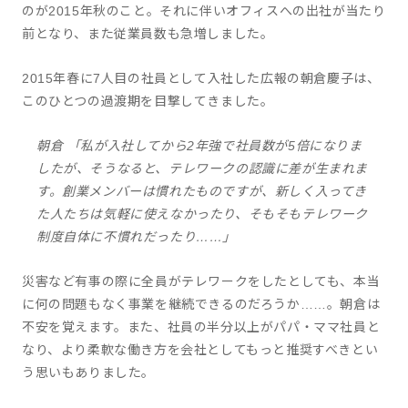
のが2015年秋のこと。それに伴いオフィスへの出社が当たり
前となり、また従業員数も急増しました。
2015年春に7人目の社員として入社した広報の朝倉慶子は、
このひとつの過渡期を目撃してきました。
朝倉 「私が入社してから2年強で社員数が5倍になりま
したが、そうなると、テレワークの認識に差が生まれま
す。創業メンバーは慣れたものですが、新しく入ってき
た人たちは気軽に使えなかったり、そもそもテレワーク
制度自体に不慣れだったり……」
災害など有事の際に全員がテレワークをしたとしても、本当
に何の問題もなく事業を継続できるのだろうか……。朝倉は
不安を覚えます。また、社員の半分以上がパパ・ママ社員と
なり、より柔軟な働き方を会社としてもっと推奨すべきとい
う思いもありました。