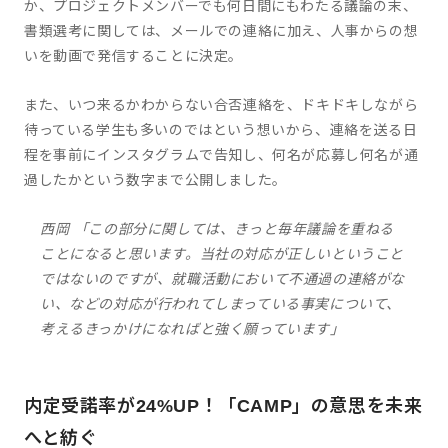
か、プロジェクトメンバーでも何日間にもわたる議論の末、
書類選考に関しては、メールでの連絡に加え、人事からの想
いを動画で発信することに決定。
また、いつ来るかわからない合否連絡を、ドキドキしながら
待っている学生も多いのではという想いから、連絡を送る日
程を事前にインスタグラムで告知し、何名が応募し何名が通
過したかという数字まで公開しました。
西岡 「この部分に関しては、きっと毎年議論を重ねる
ことになると思います。当社の対応が正しいということ
ではないのですが、就職活動において不通過の連絡がな
い、などの対応が行われてしまっている事実について、
考えるきっかけになればと強く願っています」
内定受諾率が24%UP！「CAMP」の意思を未来
へと紡ぐ