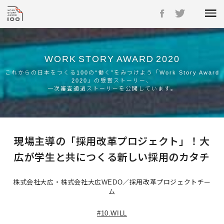
WORK
STORY
AWARD
2020
これからの日本をつくる100の“働く”をみつけよう「Work Story Award
2020」の受賞ストーリー、
一次審査通過ストーリーを公開しています。
現場主導の「採用改革プロジェクト」！大
広が学生と共につくる新しい採用のカタチ
株式会社大広・株式会社大広WEDO／採用改革プロジェクトチー
ム
#10.WILL