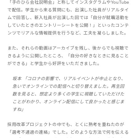
「手のひら会社説明会」と称してインスタグラムやYouTube
で配信。学生から来る質問にも、出演した社員がリアルタイ
ムで回答し、新入社員が出演した回では「自分が就職活動を
していたときのエントリーシートを公開！」といったコンテ
ンツでリアルな情報提供を行うなど、工夫を凝らしました。
また、それらの動画はアーカイブを残し、後からでも視聴で
きるように公開したところ、「自分の好きなときに見ること
ができる」と学生から好評をいただきました。
坂本 「コロナの影響で、リアルイベントが中止となり、
急いでオンラインでの配信へと切り替えました。再生回
数を見ると、想定より多くの学生に視聴していただけた
ことがわかり、オンライン配信にして良かったと感じま
すね」
採用改革プロジェクトの中でも、とくに熟考を重ねたのが
「選考不通過の連絡」でした。どのような方法で何を伝える