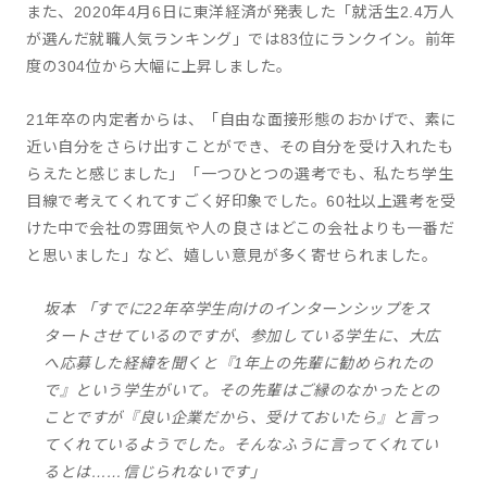
また、2020年4月6日に東洋経済が発表した「就活生2.4万人
が選んだ就職人気ランキング」では83位にランクイン。前年
度の304位から大幅に上昇しました。
21年卒の内定者からは、「自由な面接形態のおかげで、素に
近い自分をさらけ出すことができ、その自分を受け入れたも
らえたと感じました」「一つひとつの選考でも、私たち学生
目線で考えてくれてすごく好印象でした。60社以上選考を受
けた中で会社の雰囲気や人の良さはどこの会社よりも一番だ
と思いました」など、嬉しい意見が多く寄せられました。
坂本 「すでに22年卒学生向けのインターンシップをス
タートさせているのですが、参加している学生に、大広
へ応募した経緯を聞くと『1年上の先輩に勧められたの
で』という学生がいて。その先輩はご縁のなかったとの
ことですが『良い企業だから、受けておいたら』と言っ
てくれているようでした。そんなふうに言ってくれてい
るとは……信じられないです」