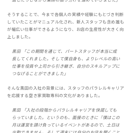
返したりしながら業務の振り分けを進めていきました」
そうすることで、今まで各個人の実績や経験にもとづき判断
していたことがマニュアル化され、新人スタッフも含め誰も
が幅広い仕事ができるようになり、お店の生産性が大きく向
上しました。
黒田 「この期間を通じて、パートスタッフが本当に成
長してくれました。そして僕自身も、よりレベルの高い
仕事を役員や上司から引き継ぎ、自分のスキルアップに
つなげることができました」
そんな黒田の入社の背景には、スタッフのパラレルキャリア
を応援する空き家買取専科の文化がありました。
黒田 「入社の段階からパラレルキャリアを快諾しても
らっていました。というのも、面接のときに『僕はこの
月は運営を請け負っているイベントがあるので、土日は
出勤できません。そして週末には自分のお店を開くこと