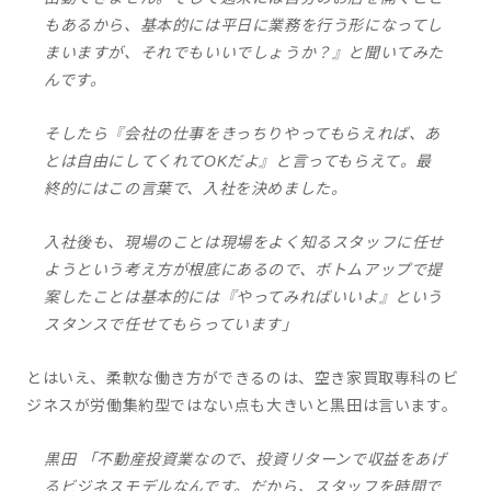
もあるから、基本的には平日に業務を行う形になってし
まいますが、それでもいいでしょうか？』と聞いてみた
んです。
そしたら『会社の仕事をきっちりやってもらえれば、あ
とは自由にしてくれてOKだよ』と言ってもらえて。最
終的にはこの言葉で、入社を決めました。
入社後も、現場のことは現場をよく知るスタッフに任せ
ようという考え方が根底にあるので、ボトムアップで提
案したことは基本的には『やってみればいいよ』という
スタンスで任せてもらっています」
とはいえ、柔軟な働き方ができるのは、空き家買取専科のビ
ジネスが労働集約型ではない点も大きいと黒田は言います。
黒田 「不動産投資業なので、投資リターンで収益をあげ
るビジネスモデルなんです。だから、スタッフを時間で