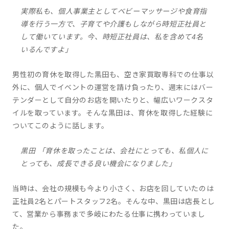
実際私も、個人事業主としてベビーマッサージや食育指
導を行う一方で、子育てや介護もしながら時短正社員と
して働いています。今、時短正社員は、私を含めて4名
いるんですよ」
男性初の育休を取得した黒田も、空き家買取専科での仕事以
外に、個人でイベントの運営を請け負ったり、週末にはバー
テンダーとして自分のお店を開いたりと、幅広いワークスタ
イルを取っています。そんな黒田は、育休を取得した経験に
ついてこのように話します。
黒田 「育休を取ったことは、会社にとっても、私個人に
とっても、成長できる良い機会になりました」
当時は、会社の規模も今より小さく、お店を回していたのは
正社員2名とパートスタッフ2名。そんな中、黒田は店長とし
て、営業から事務まで多岐にわたる仕事に携わっていまし
た。