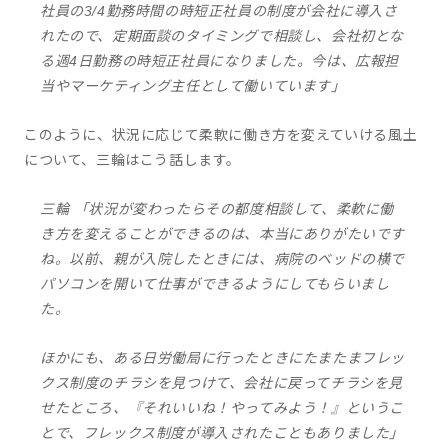
社員の3/4勤務時間の時短正社員の制度が会社に導入さ
れたので、定期面談のタイミングで相談し、会社初とな
る週4日勤務の時短正社員になりました。今は、広報担
当やマーケティング主任として働いています」
このように、状況に応じて柔軟に働き方を変えていける風土
について、三輪はこう話します。
三輪 「状況が変わったらその都度相談して、柔軟に働
き方を変えることができるのは、本当にありがたいです
ね。以前、親が入院したときには、病院のベッドの横で
パソコンを開いて仕事ができるようにしてもらいまし
た。
ほかにも、ある日労働局に行ったときにたまたまフレッ
クス制度のチラシを見つけて、会社に戻ってチラシを見
せたところ、『それいいね！やってみよう！』というこ
とで、フレックス制度が導入されたこともありました」