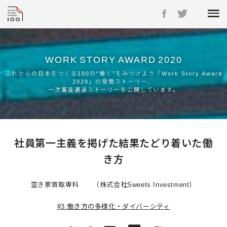
WORK
STORY
AWARD
2020
これからの日本をつくる100の“働く”をみつけよう「Work Story Award
2020」の受賞ストーリー、
一次審査通過ストーリーを公開しています。
社員第一主義を掲げた結果たどり着いた働
き方
空き家買取専科 （株式会社Sweets Investment）
#3.働き方の多様化・ダイバーシティ