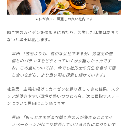
▲仲が良く、風通しの良い社内です
働き方のカイゼンを進めるにあたり、苦労した印象はあまり
ないと黒田は話します。
黒田 「苦労よりも、自由な会社である分、労基面の整
備とのバランスをどうとっていくかが難しかったです
ね。この点については、今でも社労士の先生を含めて話
し合いながら、より良い形を模索し続けています」
社員第一主義を掲げてカイゼンを繰り返してきた結果、スタ
ッフが働きやすい環境が整いつつある今、次に目指すステー
ジについて黒田はこう語ります。
黒田 「もっとさまざまな働き方の人が集まることでイ
ノベーションが起こり成長していける会社になりたいで