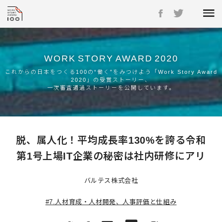
WORK
STORY
AWARD
2020
これからの日本をつくる100の“働く”をみつけよう「Work Story Award
2020」の受賞ストーリー、
一次審査通過ストーリーを公開しています。
脱、属人化！平均成長率130%を誇る令和
第1号上場IT企業の秘密は社内研修にアリ
バルテス株式会社
#7.人材育成・人材開発、人事評価と仕組み