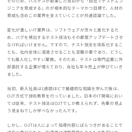
そのため、バルテスが創業した当初から「自社でテストエン
ジニアを育成する」のが根本的なテーマかつ目標で、人材の
育成も含めこの業界を支えていくことが共通認識でした。
変化が激しいIT業界は、ソフトウェアが次々と進化するた
め、バグを検出するテスト技法もその都度アップデートさせ
なければいけません。ですので、テスト技法を体系化するこ
とも、社内全体に浸透させることも至難の業であり、どうし
ても属人化しやすい業務。そのため、テストは専門企業に外
部委託する企業が増えており、当社も年々売上が伸びていき
ました。
当初、新入社員は1週間ほどで基礎的な知識を学んだ後は、
OJT方式で技術教育を行っていました。日本のIT現場におい
ては従来、テスト技法はOJTでしか教えられず、先輩の見よ
う見まねでしか学べなかったんです。
しかし、OJTは人によって指導内容にばらつきがあることで