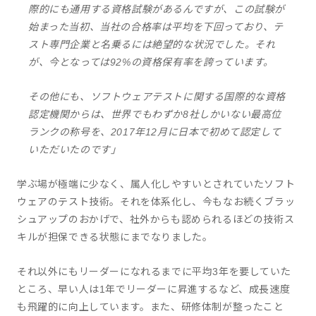
際的にも通用する資格試験があるんですが、この試験が
始まった当初、当社の合格率は平均を下回っており、テ
スト専門企業と名乗るには絶望的な状況でした。それ
が、今となっては92%の資格保有率を誇っています。
その他にも、ソフトウェアテストに関する国際的な資格
認定機関からは、世界でもわずか8社しかいない最高位
ランクの称号を、2017年12月に日本で初めて認定して
いただいたのです」
学ぶ場が極端に少なく、属人化しやすいとされていたソフト
ウェアのテスト技術。それを体系化し、今もなお続くブラッ
シュアップのおかげで、社外からも認められるほどの技術ス
キルが担保できる状態にまでなりました。
それ以外にもリーダーになれるまでに平均3年を要していた
ところ、早い人は1年でリーダーに昇進するなど、成長速度
も飛躍的に向上しています。また、研修体制が整ったこと